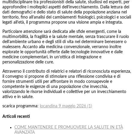
multidisciplinare tra professionisti della salute, studiosi ed esperti, per
approfondire i molteplici aspetti dell’invecchiamento. Dalla lettura dei
dati demografici e dello stato di salute della popolazione anziana nel
territorio, fino all’analisi dei cambiamenti fisiologici, psicologici e sociali
legati all’età, il programma propone una visione ampia e integrata.
Particolare attenzione sarà dedicata alle sfide emergenti, come la
multimorbilità, la fragilità e la salute mentale, senza trascurare il ruolo
dell’ambiente urbano e degli stili di vita nel determinare benessere o
malessere. Accanto alla medicina convenzionale, verranno inoltre
esplorate le opportunità offerte dalle tecnologie innovative e dalle
medicine complementari, in un’ottica di integrazione e
personalizzazione delle cure.
Attraverso il contributo di relatrici e relatori di riconosciuta esperienza,
il convegno si propone di stimolare una riflessione condivisa e di
fornire strumenti utili per affrontare in modo consapevole e
competente le esigenze di una popolazione che invecchia,
valorizzando le risorse individuali e collettive per un invecchiamento
attivo e in salute.
scarica programma:
locandina 9 maggio 2026 (1)
Articoli recenti
COME MANTENERE E PROMUOVERE LA SALUTE IN ETÀ
AVANZATA