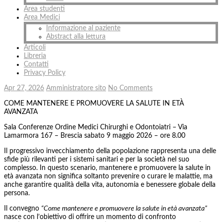
Area studenti
Area Medici
Informazione al paziente
Abstract alla lettura
Articoli
Libreria
Contatti
Privacy Policy
Apr 27, 2026
Amministratore sito
No Comments
COME MANTENERE E PROMUOVERE LA SALUTE IN ETÀ
AVANZATA
Sala Conferenze Ordine Medici Chirurghi e Odontoiatri – Via
Lamarmora 167 – Brescia sabato 9 maggio 2026 – ore 8.00
Il progressivo invecchiamento della popolazione rappresenta una delle
sfide più rilevanti per i sistemi sanitari e per la società nel suo
complesso. In questo scenario, mantenere e promuovere la salute in
età avanzata non significa soltanto prevenire o curare le malattie, ma
anche garantire qualità della vita, autonomia e benessere globale della
persona.
Il convegno
“Come mantenere e promuovere la salute in età avanzata”
nasce con l’obiettivo di offrire un momento di confronto