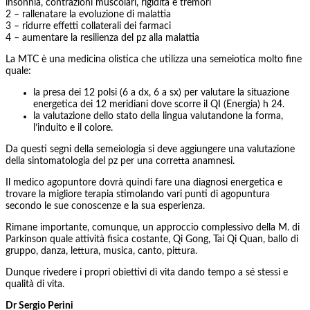
insonnia, contrazioni muscolari, rigidità e tremori
2 – rallenatare la evoluzione di malattia
3 – ridurre effetti collaterali dei farmaci
4 – aumentare la resilienza del pz alla malattia
La MTC è una medicina olistica che utilizza una semeiotica molto fine
quale:
la presa dei 12 polsi (6 a dx, 6 a sx) per valutare la situazione
energetica dei 12 meridiani dove scorre il QI (Energia) h 24.
la valutazione dello stato della lingua valutandone la forma,
l’induito e il colore.
Da questi segni della semeiologia si deve aggiungere una valutazione
della sintomatologia del pz per una corretta anamnesi.
Il medico agopuntore dovrà quindi fare una diagnosi energetica e
trovare la migliore terapia stimolando vari punti di agopuntura
secondo le sue conoscenze e la sua esperienza.
Rimane importante, comunque, un approccio complessivo della M. di
Parkinson quale attività fisica costante, Qi Gong, Tai Qi Quan, ballo di
gruppo, danza, lettura, musica, canto, pittura.
Dunque rivedere i propri obiettivi di vita dando tempo a sé stessi e
qualità di vita.
Dr Sergio Perini