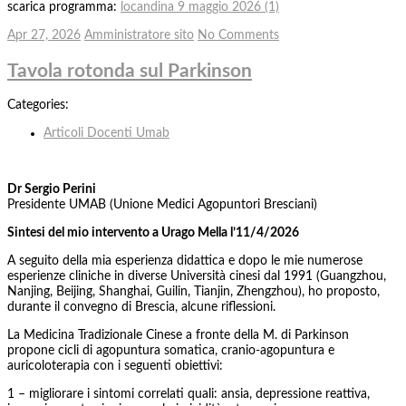
scarica programma:
locandina 9 maggio 2026 (1)
Apr 27, 2026
Amministratore sito
No Comments
Tavola rotonda sul Parkinson
Categories:
Articoli Docenti Umab
Dr Sergio Perini
Presidente UMAB (Unione Medici Agopuntori Bresciani)
Sintesi del mio intervento a Urago Mella l’11/4/2026
A seguito della mia esperienza didattica e dopo le mie numerose
esperienze cliniche in diverse Università cinesi dal 1991 (Guangzhou,
Nanjing, Beijing, Shanghai, Guilin, Tianjin, Zhengzhou), ho proposto,
durante il convegno di Brescia, alcune riflessioni.
La Medicina Tradizionale Cinese a fronte della M. di Parkinson
propone cicli di agopuntura somatica, cranio-agopuntura e
auricoloterapia con i seguenti obiettivi:
1 – migliorare i sintomi correlati quali: ansia, depressione reattiva,